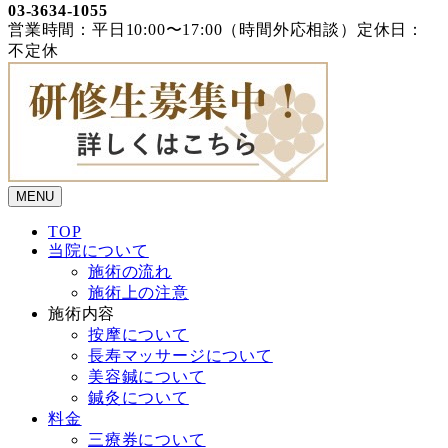
03-3634-1055
営業時間：平日10:00〜17:00（時間外応相談）定休日：
不定休
MENU
TOP
当院について
施術の流れ
施術上の注意
施術内容
按摩について
長寿マッサージについて
美容鍼について
鍼灸について
料金
三療券について