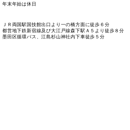
年末年始は休日
ＪＲ両国駅国技館出口より一の橋方面に徒歩６分
都営地下鉄新宿線及び大江戸線森下駅Ａ５より徒歩８分
墨田区循環バス、江島杉山神社内下車徒歩５分