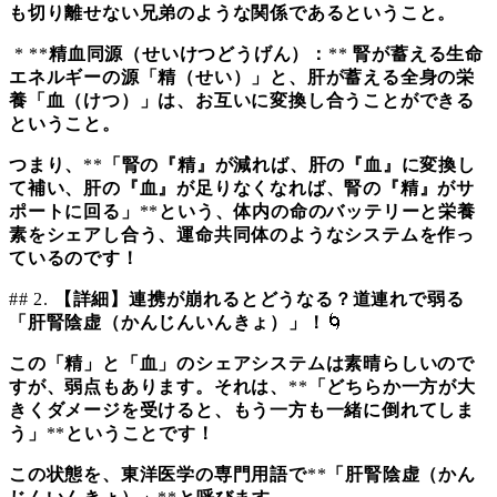
も切り離せない兄弟のような関係であるということ。
* **
精血同源（せいけつどうげん）：
**
腎が蓄える生命
エネルギーの源「精（せい）」と、肝が蓄える全身の栄
養「血（けつ）」は、お互いに変換し合うことができる
ということ。
つまり、
**
「腎の『精』が減れば、肝の『血』に変換し
て補い、肝の『血』が足りなくなれば、腎の『精』がサ
ポートに回る」
**
という、体内の命のバッテリーと栄養
素をシェアし合う、運命共同体のようなシステムを作っ
ているのです！
## 2.
【詳細】連携が崩れるとどうなる？道連れで弱る
「肝腎陰虚（かんじんいんきょ）」！
🌀
この「精」と「血」のシェアシステムは素晴らしいので
すが、弱点もあります。それは、
**
「どちらか一方が大
きくダメージを受けると、もう一方も一緒に倒れてしま
う」
**
ということです！
この状態を、東洋医学の専門用語で
**
「肝腎陰虚（かん