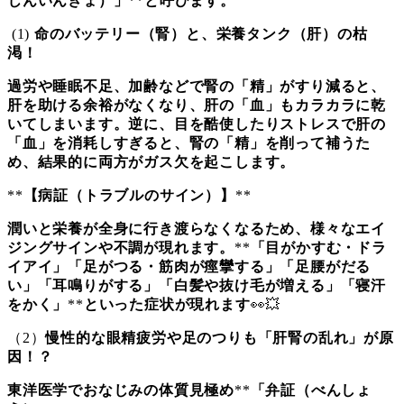
じんいんきょ）」
**
と呼びます。
(1)
命のバッテリー（腎）と、栄養タンク（肝）の枯
渇！
過労や睡眠不足、加齢などで腎の「精」がすり減ると、
肝を助ける余裕がなくなり、肝の「血」もカラカラに乾
いてしまいます。逆に、目を酷使したりストレスで肝の
「血」を消耗しすぎると、腎の「精」を削って補うた
め、結果的に両方がガス欠を起こします。
**
【病証（トラブルのサイン）】
**
潤いと栄養が全身に行き渡らなくなるため、様々なエイ
ジングサインや不調が現れます。
**
「目がかすむ・ドラ
イアイ」「足がつる・筋肉が痙攣する」「足腰がだる
い」「耳鳴りがする」「白髪や抜け毛が増える」「寝汗
をかく」
**
といった症状が現れます
👀💥
（2）
慢性的な眼精疲労や足のつりも「肝腎の乱れ」が原
因！？
東洋医学でおなじみの体質見極め
**
「弁証（べんしょ