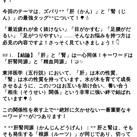
す！
今回のテーマは、ズバリ
**
「肝（かん）」と「腎（じ
ん）」の最強タッグ
**
について！
🌳💧
「最近疲れが全く抜けない」「目がかすむ」「足腰がだ
るい」「足がつりやすい」
……
そんなお悩みを持つ方は
必見の内容ですよ！さっそく見ていきましょう！
👇
## 1.
【結論】「肝」と「腎」は一心同体！キーワードは
「肝腎同源」と「精血同源」！
🤝✨
東洋医学（五行説）において、「肝」は木の性質、
「腎」は水の性質を持っています。水が木を育てて成長
させるように、この
2
つはお互いを助け合い、養い合う
「相生（そうせい）関係」という非常に強い絆で結ばれ
ています
🌳💧
この関係性を表す上で
**
絶対に欠かせない一番重要なキ
ーワード
**
が
2
つあります！
* **
肝腎同源（かんじんどうげん）：
**
肝と腎は、そも
そも発生する「根源（ルーツ）」が同じであり、切って