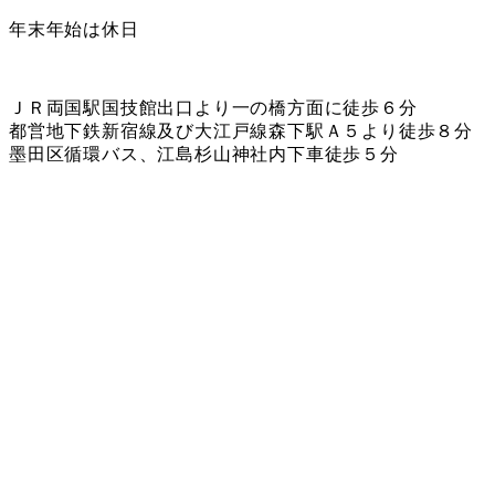
年末年始は休日
ＪＲ両国駅国技館出口より一の橋方面に徒歩６分
都営地下鉄新宿線及び大江戸線森下駅Ａ５より徒歩８分
墨田区循環バス、江島杉山神社内下車徒歩５分