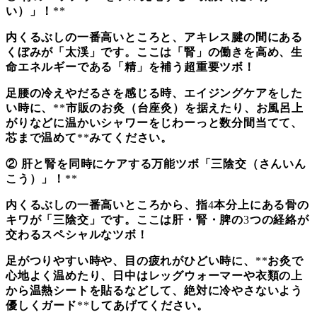
い）」！
**
内くるぶしの一番高いところと、アキレス腱の間にある
くぼみが「太渓」です。ここは「腎」の働きを高め、生
命エネルギーである「精」を補う超重要ツボ！
足腰の冷えやだるさを感じる時、エイジングケアをした
い時に、
**
市販のお灸（台座灸）を据えたり、お風呂上
がりなどに温かいシャワーをじわーっと数分間当てて、
芯まで温めて
**
みてください。
②
肝と腎を同時にケアする万能ツボ「三陰交（さんいん
こう）」！
**
内くるぶしの一番高いところから、指
4
本分上にある骨の
キワが「三陰交」です。ここは肝・腎・脾の
3
つの経絡が
交わるスペシャルなツボ！
足がつりやすい時や、目の疲れがひどい時に、
**
お灸で
心地よく温めたり、日中はレッグウォーマーや衣類の上
から温熱シートを貼るなどして、絶対に冷やさないよう
優しくガード
**
してあげてください。