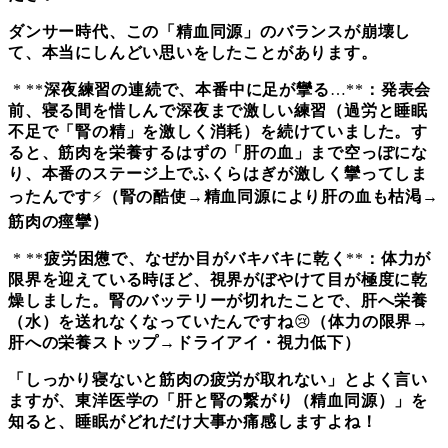
ダンサー時代、この「精血同源」のバランスが崩壊し
て、本当にしんどい思いをしたことがあります。
* **
深夜練習の連続で、本番中に足が攣る
…**
：発表会
前、寝る間を惜しんで深夜まで激しい練習（過労と睡眠
不足で「腎の精」を激しく消耗）を続けていました。す
ると、筋肉を栄養するはずの「肝の血」まで空っぽにな
り、本番のステージ上でふくらはぎが激しく攣ってしま
ったんです
⚡️
（腎の酷使
→
精血同源により肝の血も枯渇
→
筋肉の痙攣）
* **
疲労困憊で、なぜか目がバキバキに乾く
**
：体力が
限界を迎えている時ほど、視界がぼやけて目が極度に乾
燥しました。腎のバッテリーが切れたことで、肝へ栄養
（水）を送れなくなっていたんですね
😢
（体力の限界
→
肝への栄養ストップ
→
ドライアイ・視力低下）
「しっかり寝ないと筋肉の疲労が取れない」とよく言い
ますが、東洋医学の「肝と腎の繋がり（精血同源）」を
知ると、睡眠がどれだけ大事か痛感しますよね！