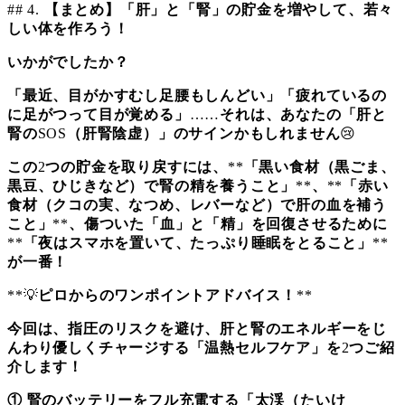
## 4.
【まとめ】「肝」と「腎」の貯金を増やして、若々
しい体を作ろう！
いかがでしたか？
「最近、目がかすむし足腰もしんどい」「疲れているの
に足がつって目が覚める」
……
それは、あなたの「肝と
腎の
SOS
（肝腎陰虚）」のサインかもしれません
😢
この
2
つの貯金を取り戻すには、
**
「黒い食材（黒ごま、
黒豆、ひじきなど）で腎の精を養うこと」
**
、
**
「赤い
食材（クコの実、なつめ、レバーなど）で肝の血を補う
こと」
**
、傷ついた「血」と「精」を回復させるために
**
「夜はスマホを置いて、たっぷり睡眠をとること」
**
が一番！
**💡
ピロからのワンポイントアドバイス！
**
今回は、指圧のリスクを避け、肝と腎のエネルギーをじ
んわり優しくチャージする「温熱セルフケア」を
2
つご紹
介します！
①
腎のバッテリーをフル充電する「太渓（たいけ