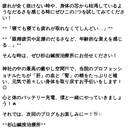
疲れが全く抜けない時や、身体の芯から枯渇しているよ
うなだるさを感じる時にぜひこの
2
つを試してみてくださ
い！
**
「寝ても寝ても疲れが取れなくてしんどい
…
」
**
**
「眼精疲労や足腰のだるさなど、年齢的な衰えを感じ
る
…
」
**
そんな時は、ぜひ杉山鍼按治療所にお任せください！
神社の中の最高の癒やし空間
⛩️
で、当院のプロフェッシ
ョナルたちが「肝」の血と「腎」の精をたっぷりと補
い、元気で若々しい身体を取り戻すお手伝いをします！
😊
心と体のバッテリー充電、僕と一緒にやっていきましょ
う！
🔥
それでは、次回のブログもお楽しみにー！
👋✨
**
杉山鍼按治療所
**