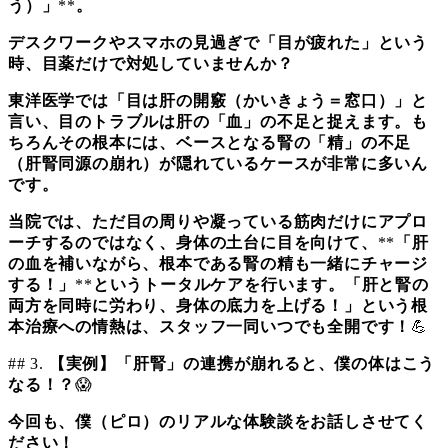
う）」
**
。
デスクワークやスマホの見過ぎで「目が疲れた」という
時、目薬だけで対処していませんか？
東洋医学では「目は肝の開竅（かいきょう＝窓口）」と
言い、目のトラブルは肝の「血」の不足と捉えます。も
ちろんその根本には、ベースとなる腎の「精」の不足
（肝腎同源の崩れ）が隠れているケースが非常に多いん
です。
当院では、ただ目の周りや凝っている筋肉だけにアプロ
ーチするのではなく、身体の土台に目を向けて、
**
「肝
の血を補いながら、根本である腎の精も一緒にチャージ
する！」
**
というトータルケアを行います。「肝と腎の
両方を同時に労わり、身体の底力を上げる！」という根
本治療への情熱は、スタッフ一同いつでも全開です！
💪
## 3.
【実例】「肝腎」の連携が崩れると、僕の体はこう
なる！？
😱
今回も、僕（ピロ）のリアルな体験談をお話しさせてく
ださい！