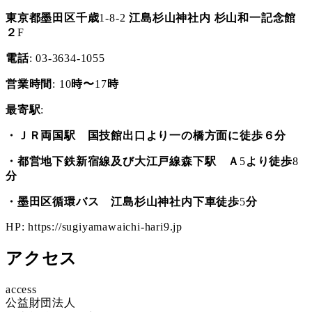
東京都墨田区千歳
1-8-2
江島杉山神社内
杉山和一記念館
２
F
電話
: 03-3634-1055
営業時間
: 10
時〜
17
時
最寄駅
:
・ＪＲ両国駅 国技館出口より一の橋方面に徒歩６分
・都営地下鉄新宿線及び大江戸線森下駅 Ａ
5
より徒歩
8
分
・墨田区循環バス 江島杉山神社内下車徒歩
5
分
HP: https://sugiyamawaichi-hari9.jp
アクセス
access
公益財団法人